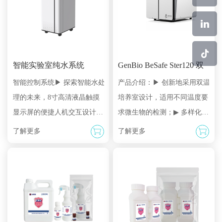
型和C/S架构的GenBio C型，
择，以确保该系统完全满足每
并可以外挂配置活细胞密度检
个用户的需求。如果在工艺开
测，灌流培养等工艺需求。...
发或生产过程中对需求进行了
修改，该系统还可以...
智能实验室纯水系统
GenBio BeSafe Ster120 双
温微生物检测系统
智能控制系统▶ 探索智能水处
产品介绍：▶ 创新地采用双温
理的未来，8寸高清液晶触摸
培养室设计，适用不同温度要
显示屏的便捷人机交互设计一
求微生物的检测；▶ 多样化的
配备智能化运维程序，系统自
检测项目，系统适配包括无菌
了解更多
了解更多
动执行定期冲洗和不合格水自
检查、限度检查、控制菌检测
动排放，确保水质品质稳定；
等项目，可实现一机多用；▶