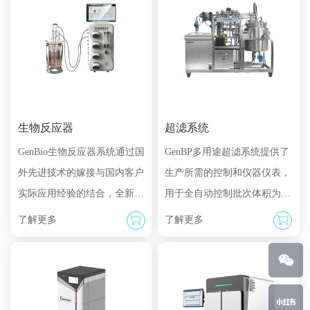
生物反应器
超滤系统
GenBio生物反应器系统通过国
GenBP多用途超滤系统提供了
外先进技术的嫁接与国内客户
生产所需的控制和仪器仪表，
实际应用经验的结合，全新优
用于全自动控制批次体积为
化设计，产品致力于获得最佳
5L至10,000L的UF和DF生产
了解更多
了解更多
设备性能和最优的使用体验。
工艺。该系统结构紧凑，死体
台式反应器系列发酵罐/细胞
积小，可支持面积为0.1m2至
罐包括标准配置的单罐GenBio
56m2的膜包及中空纤维柱。
A型、0/S架构的双罐GenBio B
有许多标准化的选项可供选